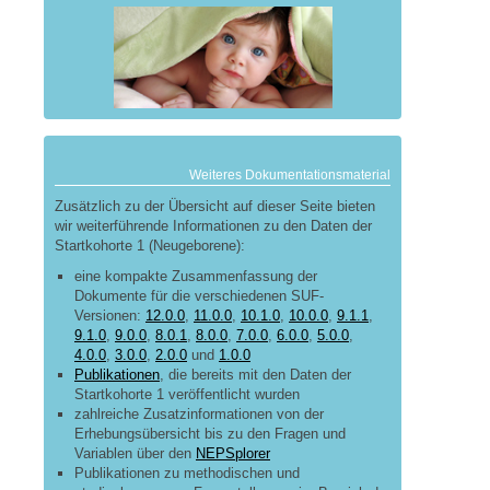
Weiteres Dokumentationsmaterial
Zusätzlich zu der Übersicht auf dieser Seite bieten
wir weiterführende Informationen zu den Daten der
Startkohorte 1 (Neugeborene):
eine kompakte Zusammenfassung der
Dokumente für die verschiedenen SUF-
Versionen:
12.0.0
,
11.0.0
,
10.1.0
,
10.0.0
,
9.1.1
,
9.1.0
,
9.0.0
,
8.0.1
,
8.0.0
,
7.0.0
,
6.0.0
,
5.0.0
,
4.0.0
,
3.0.0
,
2.0.0
und
1.0.0
Publikationen
, die bereits mit den Daten der
Startkohorte 1 veröffentlicht wurden
zahlreiche Zusatzinformationen von der
Erhebungsübersicht bis zu den Fragen und
Variablen über den
NEPSplorer
Publikationen zu methodischen und