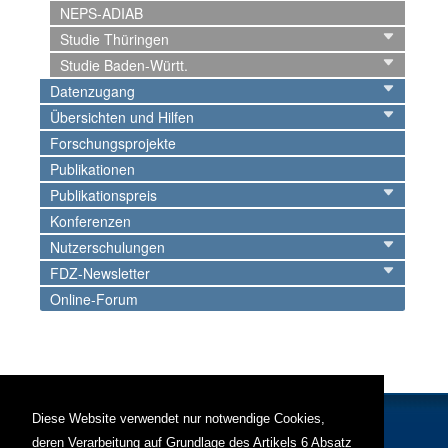
NEPS-ADIAB
Studie Thüringen
Studie Baden-Württ.
Datenzugang
Übersichten und Hilfen
Forschungsprojekte
Publikationen
Publikationspreis
Konferenzen
Nutzerschulungen
FDZ-Newsletter
Online-Forum
Diese Website verwendet nur notwendige Cookies,
deren Verarbeitung auf Grundlage des Artikels 6 Absatz