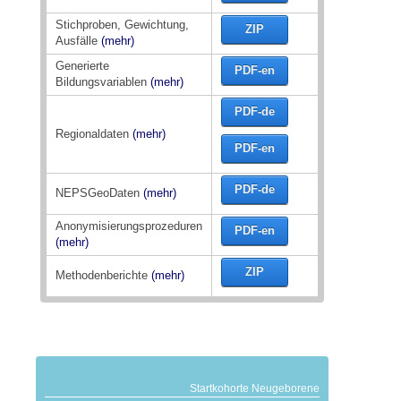
Stichproben, Gewichtung,
ZIP
Ausfälle
(mehr)
Generierte
PDF-en
Bildungsvariablen
(mehr)
PDF-de
Regionaldaten
(mehr)
PDF-en
PDF-de
NEPSGeoDaten
(mehr)
Anonymisierungsprozeduren
PDF-en
(mehr)
ZIP
Methodenberichte
(mehr)
Startkohorte Neugeborene