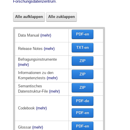
Forschungsdatenzentrum
.
Alle aufklappen
Alle zuklappen
PDF-en
Data Manual
(mehr)
TXT-en
Release Notes
(mehr)
Befragungsinstrumente
ZIP
(mehr)
Informationen zu den
ZIP
Kompetenztests
(mehr)
Semantisches
ZIP
Datenstruktur-File
(mehr)
PDF-de
Codebook
(mehr)
PDF-en
PDF-en
Glossar
(mehr)