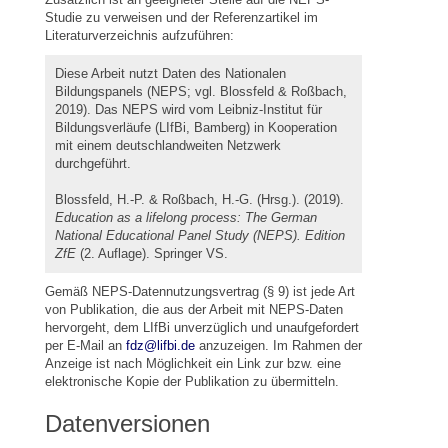
Studie zu verweisen und der Referenzartikel im
Literaturverzeichnis aufzuführen:
Diese Arbeit nutzt Daten des Nationalen
Bildungspanels (NEPS; vgl. Blossfeld & Roßbach,
2019). Das NEPS wird vom Leibniz-Institut für
Bildungsverläufe (LIfBi, Bamberg) in Kooperation
mit einem deutschlandweiten Netzwerk
durchgeführt.
Blossfeld, H.-P. & Roßbach, H.-G. (Hrsg.). (2019).
Education as a lifelong process: The German
National Educational Panel Study (NEPS). Edition
ZfE
(2. Auflage). Springer VS.
Gemäß NEPS-Datennutzungsvertrag (§ 9) ist jede Art
von Publikation, die aus der Arbeit mit NEPS-Daten
hervorgeht, dem LIfBi unverzüglich und unaufgefordert
per E-Mail an
fdz@lifbi.de
anzuzeigen. Im Rahmen der
Anzeige ist nach Möglichkeit ein Link zur bzw. eine
elektronische Kopie der Publikation zu übermitteln.
Datenversionen