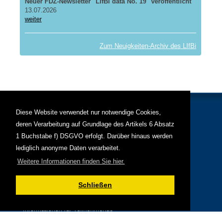
Neuer FDZ-Newsletter "LIfBi data No. 19" veröffentlicht
13.07.2026
weiter
Zum Neuigkeiten-Archiv des LIfBi
Diese Website verwendet nur notwendige Cookies,
deren Verarbeitung auf Grundlage des Artikels 6 Absatz
Personen
Weiteres
1 Buchstabe f) DSGVO erfolgt. Darüber hinaus werden
Leitung
Publikationen
lediglich anonyme Daten verarbeitet.
Mitarbeiter
Kontakt
Impressum
Weitere Informationen finden Sie hier.
Datenschutz
Schließen
Externe Links
SPP Schwerpunktprogramm 1646
Informationen für Teilnehmende