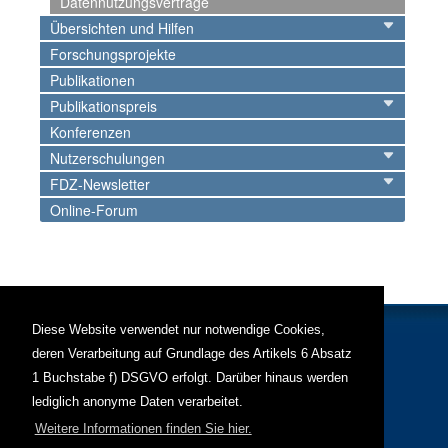
Datennutzungsverträge
Übersichten und Hilfen
Forschungsprojekte
Publikationen
Publikationspreis
Konferenzen
Nutzerschulungen
FDZ-Newsletter
Online-Forum
Diese Website verwendet nur notwendige Cookies,
deren Verarbeitung auf Grundlage des Artikels 6 Absatz
Personen
Weiteres
1 Buchstabe f) DSGVO erfolgt. Darüber hinaus werden
Leitung
Publikationen
lediglich anonyme Daten verarbeitet.
Mitarbeiter
Kontakt
Impressum
Weitere Informationen finden Sie hier.
Datenschutz