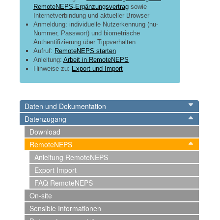
RemoteNEPS-Ergänzungsvertrag
sowie
Internetverbindung und aktueller Browser
Anmeldung: individuelle Nutzerkennung (nu-
Nummer, Passwort) und biometrische
Authentifizierung über Tippverhalten
Aufruf:
RemoteNEPS starten
Anleitung:
Arbeit in RemoteNEPS
Hinweise zu:
Export und Import
Daten und Dokumentation
Datenzugang
Download
RemoteNEPS
Anleitung RemoteNEPS
Export Import
FAQ RemoteNEPS
On-site
Sensible Informationen